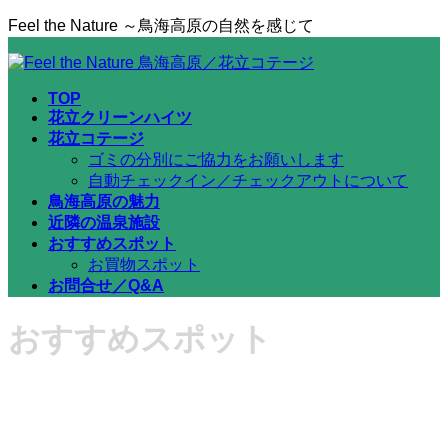
コ
ナ
Feel the Nature ～鳥海高原の自然を感じて
ン
ビ
テ
ゲ
ン
ー
TOP
ツ
シ
花立クリーンハイツ
へ
ョ
花立コテージ
ス
ン
ゴミの分別にご協力をお願いします
キ
に
自動チェックイン／チェックアウトについて
ッ
移
鳥海高原の魅力
プ
動
近隣の温泉施設
おすすめスポット
お買物スポット
お問合せ／Q&A
おすすめスポット