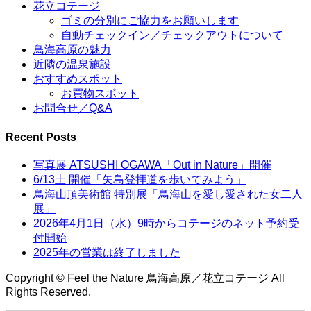
花立コテージ
ゴミの分別にご協力をお願いします
自動チェックイン／チェックアウトについて
鳥海高原の魅力
近隣の温泉施設
おすすめスポット
お買物スポット
お問合せ／Q&A
Recent Posts
写真展 ATSUSHI OGAWA「Out in Nature」開催
6/13土 開催「矢島登拝道を歩いてみよう」
鳥海山頂美術館 特別展「鳥海山を愛し愛された女二人
展」
2026年4月1日（水）9時からコテージのネット予約受
付開始
2025年の営業は終了しました
Copyright © Feel the Nature 鳥海高原／花立コテージ All
Rights Reserved.