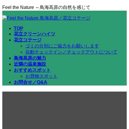
コ
ナ
Feel the Nature ～鳥海高原の自然を感じて
ン
ビ
テ
ゲ
ン
ー
TOP
ツ
シ
花立クリーンハイツ
へ
ョ
花立コテージ
ス
ン
ゴミの分別にご協力をお願いします
キ
に
自動チェックイン／チェックアウトについて
ッ
移
鳥海高原の魅力
プ
動
近隣の温泉施設
おすすめスポット
お買物スポット
お問合せ／Q&A
6月25日（水）9時からコテー
ジの予約受付開始
2025年6月24日