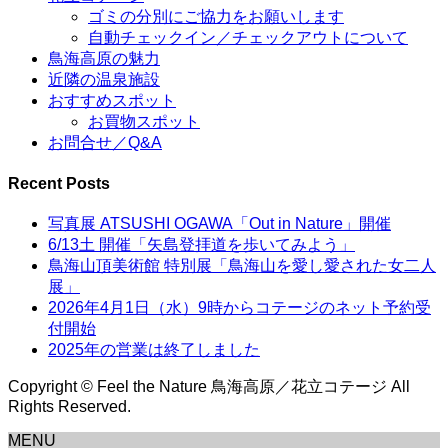
ゴミの分別にご協力をお願いします
自動チェックイン／チェックアウトについて
鳥海高原の魅力
近隣の温泉施設
おすすめスポット
お買物スポット
お問合せ／Q&A
Recent Posts
写真展 ATSUSHI OGAWA「Out in Nature」開催
6/13土 開催「矢島登拝道を歩いてみよう」
鳥海山頂美術館 特別展「鳥海山を愛し愛された女二人
展」
2026年4月1日（水）9時からコテージのネット予約受
付開始
2025年の営業は終了しました
Copyright © Feel the Nature 鳥海高原／花立コテージ All
Rights Reserved.
MENU